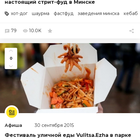
настоящий стрит-фуд в Минске
хот-дог
шаурма
фастфуд
заведения минска
кебаб
79
10.0K
0
Афиша
30 сентября 2015
Фестиваль уличной еды Vulitsa.Ezha в парке