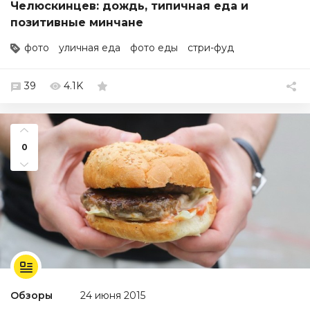
Челюскинцев: дождь, типичная еда и
позитивные минчане
фото
уличная еда
фото еды
стри-фуд
39
4.1K
0
Обзоры
24 июня 2015