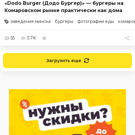
«Dodo Burger (Додо Бургер)» — бургеры на
Комаровском рынке практически как дома
заведения минска
бургеры
фотографии еды
комаро
55
3.7K
Загрузить еще