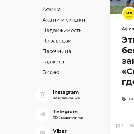
Афиша
Акции и скидки
Афи
Недвижимость
Эт
По заводам
бе
Песочница
за
Гаджеты
«С
Видео
гд
Instagram
1M подписчиков
за
Telegram
130K подписчиков
1
Viber