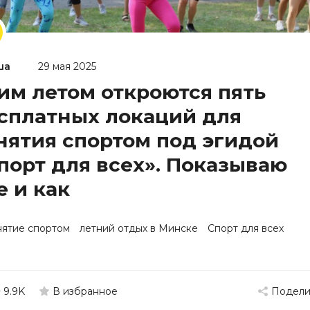
ша
29 мая 2025
им летом откроются пять
сплатных локаций для
нятия спортом под эгидой
порт для всех». Показываю
е и как
нятие спортом
летний отдых в Минске
Спорт для всех
9.9K
Подели
В избранное