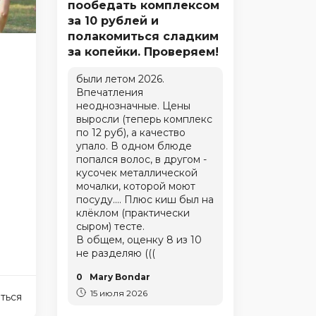
пообедать комплексом
за 10 рублей и
полакомиться сладким
за копейки. Проверяем!
были летом 2026.
Впечатления
неоднозначные. Цены
выросли (теперь комплекс
по 12 руб), а качество
упало. В одном блюде
попался волос, в другом -
кусочек металлической
мочалки, которой моют
посуду.... Плюс киш был на
клёклом (практически
сыром) тесте.
В общем, оценку 8 из 10
не разделяю (((
0
Mary Bondar
15 июля 2026
ться