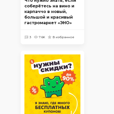
Что нужно знать, если
соберётесь на вино и
карпаччо в новый,
большой и красивый
гастромаркет «ЭНО»
3
7.6K
В избранное