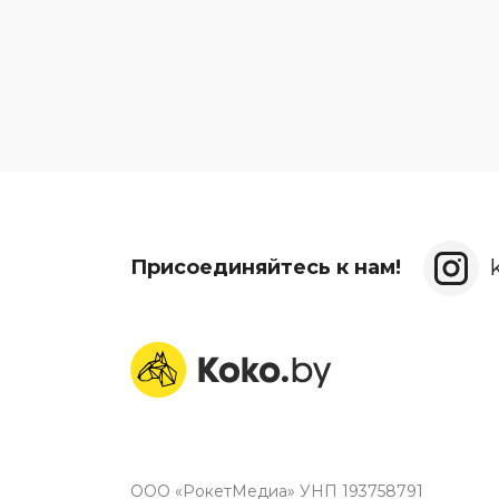
Присоединяйтесь к нам!
ООО «РокетМедиа» УНП 193758791