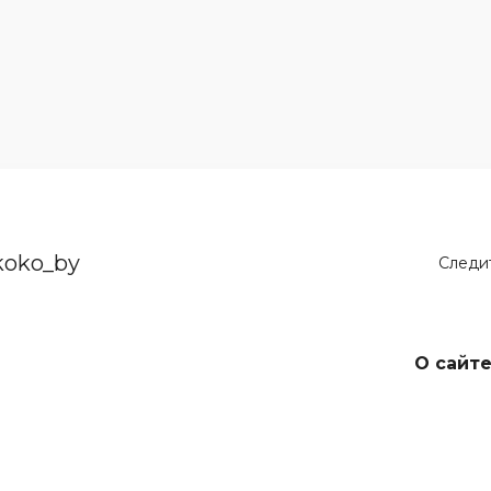
koko_by
Следит
О сайт