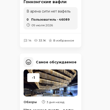
Гонконгские вафли
В арена сити нет вафель
0
Пользователь - 46089
09 июля 2026
14
33.1K
В избранное
Самое обсуждаемое
-1
Обзоры
3 дня назад