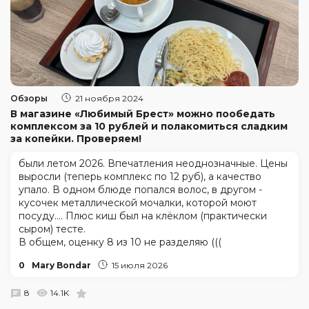
Обзоры
21 ноября 2024
В магазине «Любимый Брест» можно пообедать
комплексом за 10 рублей и полакомиться сладким
за копейки. Проверяем!
были летом 2026. Впечатления неоднозначные. Цены
выросли (теперь комплекс по 12 руб), а качество
упало. В одном блюде попался волос, в другом -
кусочек металлической мочалки, которой моют
посуду.... Плюс киш был на клёклом (практически
сыром) тесте.
В общем, оценку 8 из 10 не разделяю (((
0
Mary Bondar
15 июля 2026
8
14.1K