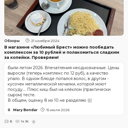
Обзоры
21 ноября 2024
В магазине «Любимый Брест» можно пообедать
комплексом за 10 рублей и полакомиться сладким
за копейки. Проверяем!
были летом 2026. Впечатления неоднозначные. Цены
выросли (теперь комплекс по 12 руб), а качество
упало. В одном блюде попался волос, в другом -
кусочек металлической мочалки, которой моют
посуду.... Плюс киш был на клёклом (практически
сыром) тесте.
В общем, оценку 8 из 10 не разделяю (((
0
Mary Bondar
15 июля 2026
8
14.1K