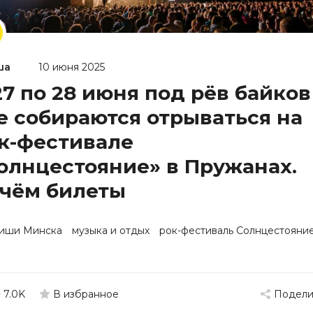
ша
10 июня 2025
27 по 28 июня под рёв байков
е собираются отрываться на
к-фестивале
олнцестояние» в Пружанах.
чём билеты
иши Минска
музыка и отдых
рок-фестиваль Солнцестояни
7.0K
Подели
В избранное