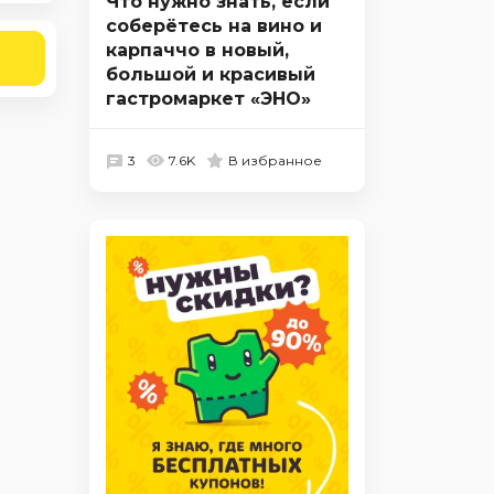
Что нужно знать, если
соберётесь на вино и
карпаччо в новый,
большой и красивый
гастромаркет «ЭНО»
3
7.6K
В избранное