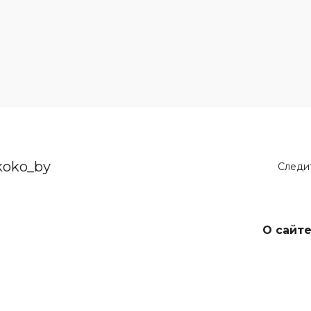
koko_by
Следит
О сайт