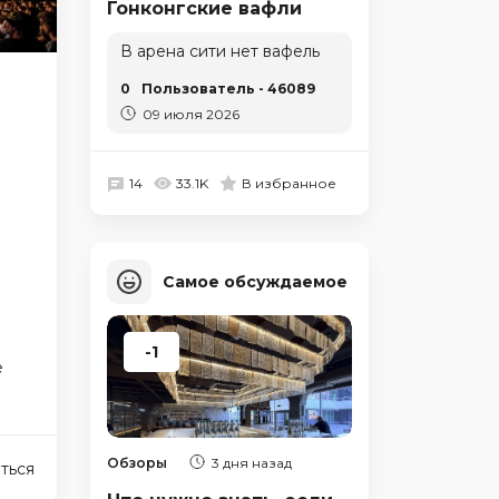
Гонконгские вафли
В арена сити нет вафель
0
Пользователь - 46089
09 июля 2026
14
33.1K
В избранное
Самое обсуждаемое
-1
е
Обзоры
3 дня назад
ться