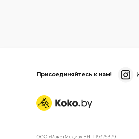
Присоединяйтесь к нам!
ООО «РокетМедиа» УНП 193758791