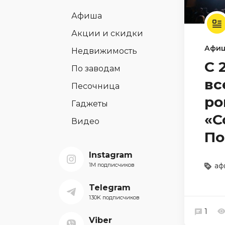
Афиша
Акции и скидки
Афи
Недвижимость
С 
По заводам
вс
Песочница
ро
Гаджеты
«С
Видео
По
Instagram
1M подписчиков
аф
Telegram
130K подписчиков
1
Viber