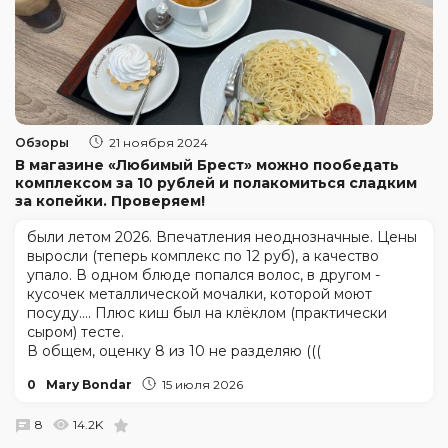
Обзоры
21 ноября 2024
В магазине «Любимый Брест» можно пообедать
комплексом за 10 рублей и полакомиться сладким
за копейки. Проверяем!
были летом 2026. Впечатления неоднозначные. Цены
выросли (теперь комплекс по 12 руб), а качество
упало. В одном блюде попался волос, в другом -
кусочек металлической мочалки, которой моют
посуду.... Плюс киш был на клёклом (практически
сыром) тесте.
В общем, оценку 8 из 10 не разделяю (((
0
Mary Bondar
15 июля 2026
8
14.2K