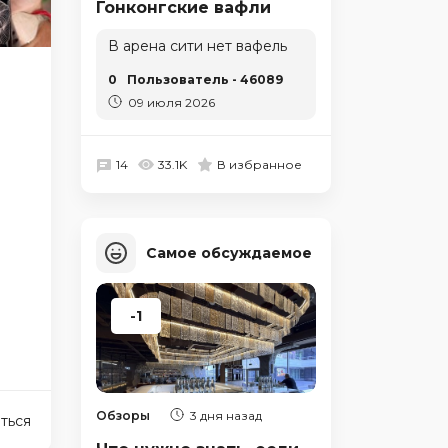
Гонконгские вафли
В арена сити нет вафель
0
Пользователь - 46089
09 июля 2026
14
33.1K
В избранное
Самое обсуждаемое
-1
Обзоры
3 дня назад
ться