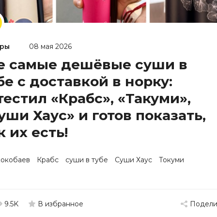
ры
08 мая 2026
е самые дешёвые суши в
бе с доставкой в норку:
тестил «Крабс», «Такуми»,
уши Хаус» и готов показать,
к их есть!
кокобаев
Крабс
суши в тубе
Суши Хаус
Токуми
9.5K
Подели
В избранное