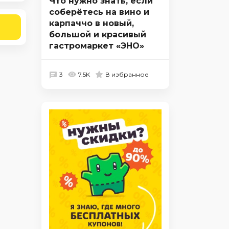
Что нужно знать, если
соберётесь на вино и
карпаччо в новый,
большой и красивый
гастромаркет «ЭНО»
3
7.5K
В избранное