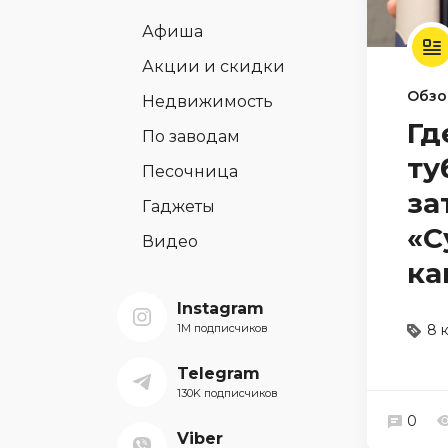
Афиша
Акции и скидки
Обзо
Недвижимость
Гд
По заводам
ту
Песочница
за
Гаджеты
«С
Видео
ка
Instagram
1M подписчиков
8 
Telegram
130K подписчиков
0
Viber