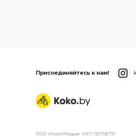
Присоединяйтесь к нам!
ООО «РокетМедиа» УНП 193758791