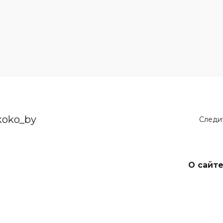
koko_by
Следит
О сайт