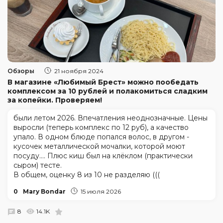
Обзоры
21 ноября 2024
В магазине «Любимый Брест» можно пообедать
комплексом за 10 рублей и полакомиться сладким
за копейки. Проверяем!
были летом 2026. Впечатления неоднозначные. Цены
выросли (теперь комплекс по 12 руб), а качество
упало. В одном блюде попался волос, в другом -
кусочек металлической мочалки, которой моют
посуду.... Плюс киш был на клёклом (практически
сыром) тесте.
В общем, оценку 8 из 10 не разделяю (((
0
Mary Bondar
15 июля 2026
8
14.1K