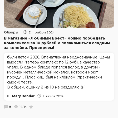
Обзоры
21 ноября 2024
В магазине «Любимый Брест» можно пообедать
комплексом за 10 рублей и полакомиться сладким
за копейки. Проверяем!
были летом 2026. Впечатления неоднозначные. Цены
выросли (теперь комплекс по 12 руб), а качество
упало. В одном блюде попался волос, в другом -
кусочек металлической мочалки, которой моют
посуду.... Плюс киш был на клёклом (практически
сыром) тесте.
В общем, оценку 8 из 10 не разделяю (((
0
Mary Bondar
15 июля 2026
8
14.1K