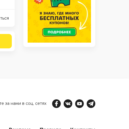
ться
е за нами в соц. сетях