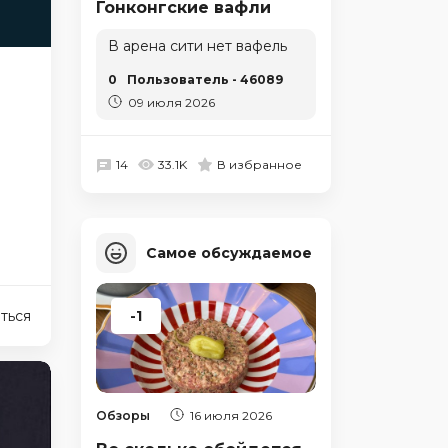
Гонконгские вафли
В арена сити нет вафель
0
Пользователь - 46089
09 июля 2026
14
33.1K
В избранное
Самое обсуждаемое
ться
-1
Обзоры
16 июля 2026