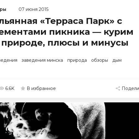
ры
07 июня 2015
льянная «Терраса Парк» с
ементами пикника — курим
 природе, плюсы и минусы
ведения
заведения минска
природа
обзоры
дым
6.6K
Подели
В избранное