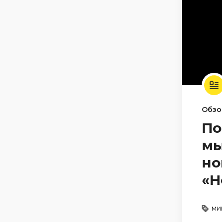
Обзо
По
мы
но
«H
ми