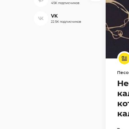
45K подписчиков
VK
22.5K подписчиков
Песо
Не
ка
ко
ка