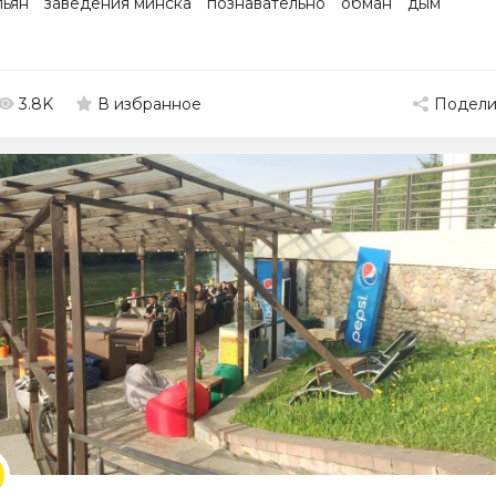
льян
заведения минска
познавательно
обман
дым
3.8K
Подели
В избранное