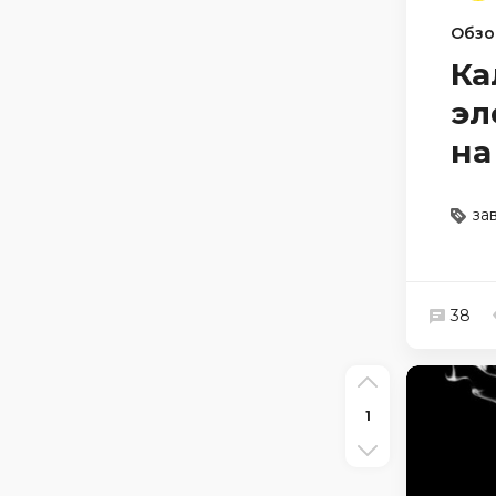
Обзо
Ка
эл
на
за
38
1