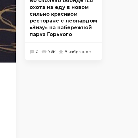
Во сколько обойдется
охота на еду в новом
сильно красивом
ресторане с леопардом
«Зизу» на набережной
парка Горького
0
9.6K
В избранное