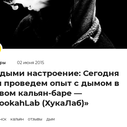
ры
02 июня 2015
дыми настроение: Сегодня
 проведем опыт с дымом в
вом кальян-баре —
ookahLab (ХукаЛаб)»
нск
кальян
отзывы
дым