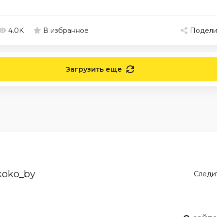
4.0K
Подели
В избранное
Загрузить еще
koko_by
Следит