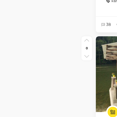
ка
38
0