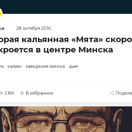
ша
28 октября 2016
орая кальянная «Мята» скоро
кроется в центре Минска
та
кальян
заведения минска
дым
2.8K
Подели
В избранное