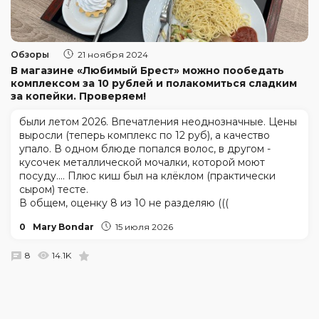
Обзоры
21 ноября 2024
В магазине «Любимый Брест» можно пообедать
комплексом за 10 рублей и полакомиться сладким
за копейки. Проверяем!
были летом 2026. Впечатления неоднозначные. Цены
выросли (теперь комплекс по 12 руб), а качество
упало. В одном блюде попался волос, в другом -
кусочек металлической мочалки, которой моют
посуду.... Плюс киш был на клёклом (практически
сыром) тесте.
В общем, оценку 8 из 10 не разделяю (((
0
Mary Bondar
15 июля 2026
8
14.1K