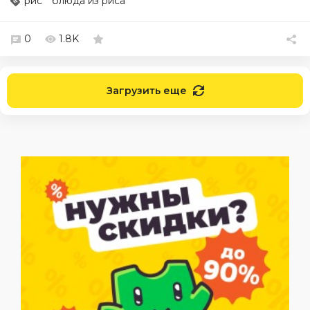
рис
блюда из риса
0
1.8K
Загрузить еще