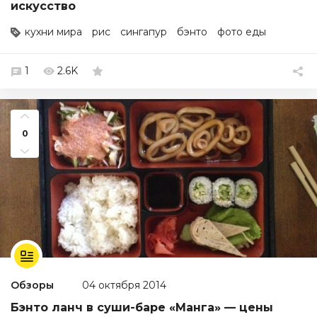
искусство
кухни мира
рис
сингапур
бэнто
фото еды
1
2.6K
0
Обзоры
04 октября 2014
Бэнто ланч в суши-баре «Манга» — цены