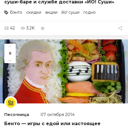
суши-баре и службе доставки «ЙО! Суши»
бэнто
скидки
акции
йо! суши
годно
42
3.2K
0
Песочница
07 октября 2014
Бенто — игры с едой или настоящее