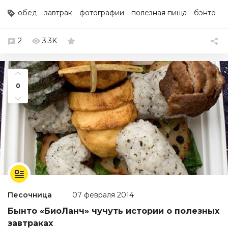
обед
завтрак
фотографии
полезная пища
бэнто
2
3.3K
0
Песочница
07 февраля 2014
Бынто «БиоЛанч» чучуть истории о полезных
завтраках