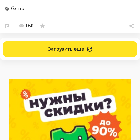
бэнто
1
1.6K
Загрузить еще