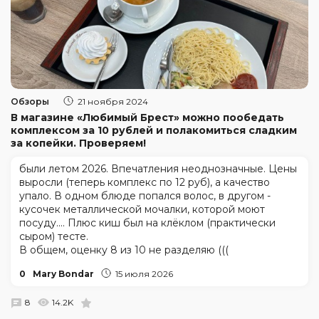
Обзоры
21 ноября 2024
В магазине «Любимый Брест» можно пообедать
комплексом за 10 рублей и полакомиться сладким
за копейки. Проверяем!
были летом 2026. Впечатления неоднозначные. Цены
выросли (теперь комплекс по 12 руб), а качество
упало. В одном блюде попался волос, в другом -
кусочек металлической мочалки, которой моют
посуду.... Плюс киш был на клёклом (практически
сыром) тесте.
В общем, оценку 8 из 10 не разделяю (((
0
Mary Bondar
15 июля 2026
8
14.2K