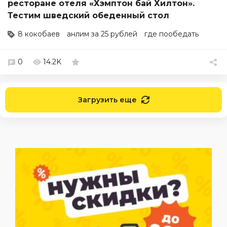
ресторане отеля «Хэмптон бай Хилтон».
Тестим шведский обеденный стол
8 кокобаев
анлим за 25 рублей
где пообедать
0
14.2K
Загрузить еще