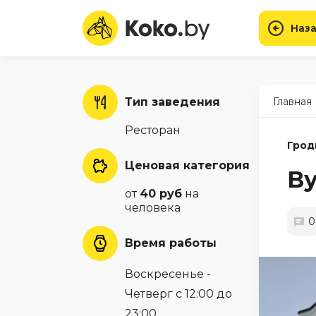
Наза
Тип заведения
Главная
Ресторан
Грод
Ценовая категория
В
от
40 руб
на
человека
0
Время работы
Воскресенье -
Четверг с 12:00 до
23:00