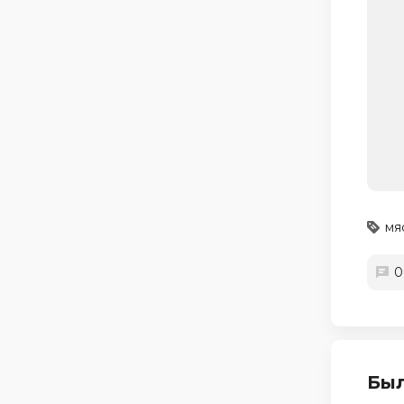
мя
0
Был