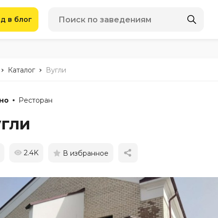
д в блог
-
-
Каталог
Вугли
но
Ресторан
угли
2.4K
В избранное