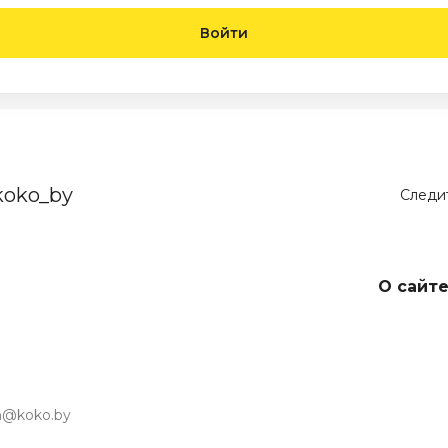
Войти
koko_by
Следит
О сайт
in@koko.by