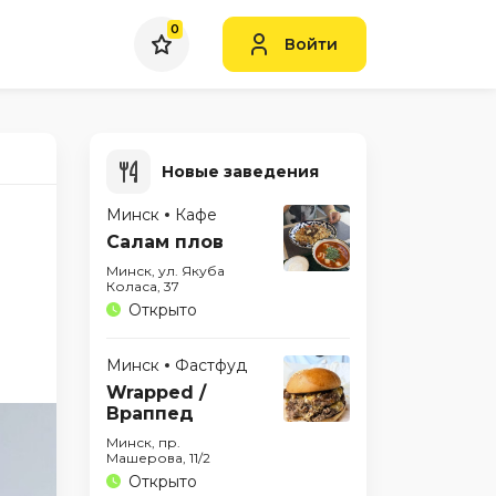
0
Войти
Новые заведения
Минск
Кафе
Салам плов
Минск, ул. Якуба
Коласа, 37
Открыто
Минск
Фастфуд
Wrapped /
Враппед
Минск, пр.
Машерова, 11/2
Открыто