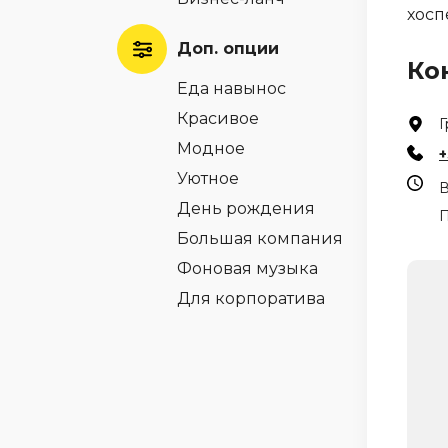
хосп
Доп. опции
Ко
Еда навынос
Красивое
Г
Модное
+
Уютное
В
День рождения
П
Большая компания
Фоновая музыка
Для корпоратива