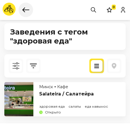
0
Заведения с тегом
"здоровая еда"
Новые
Минск
Кафе
По рейтингу
Salateira / Салатейра
здоровая еда
салаты
еда навынос
Открыто