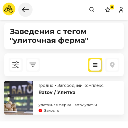
0
Заведения с тегом
"улиточная ферма"
Новые
Гродно
Загородный комплекс
По рейтингу
Ratov / Улитка
улиточная ферма
ratov улитки
Закрыто