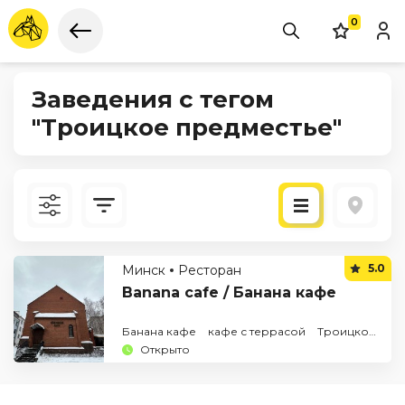
0
Заведения с тегом
"Троицкое предместье"
Новые
5.0
Минск
Ресторан
По рейтингу
Banana cafe / Банана кафе
Банана кафе
кафе с террасой
Троицкое предместье
Открыто