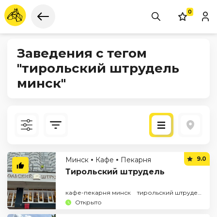
0
Заведения с тегом
"тирольский штрудель
минск"
Новые
9.0
Минск
Кафе
Пекарня
По рейтингу
Тирольский штрудель
кафе-пекарня минск
тирольский штрудель минск
Открыто