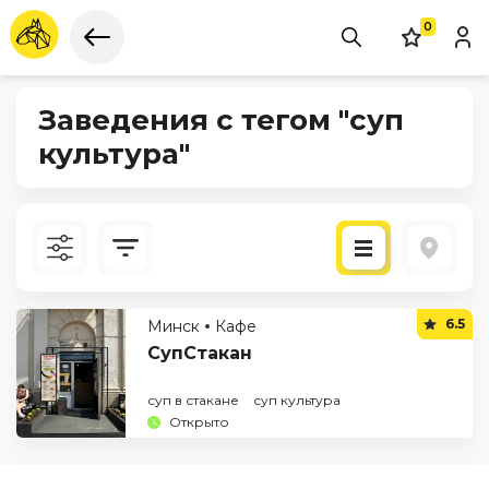
0
Заведения с тегом "суп
культура"
Новые
6.5
Минск
Кафе
По рейтингу
СупСтакан
суп в стакане
суп культура
Открыто