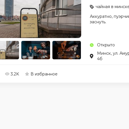
чайная в минск
Аккуратно, пуэрчи
заснуть.
Открыто
Минск, ул. Аму
4б
3.2K
В избранное