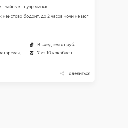
е
чайные
пуэр минск
к неистово бодрит, до 2 часов ночи не мог
В среднем от руб.
раторская,
7 из 10 кокобаев
Поделиться