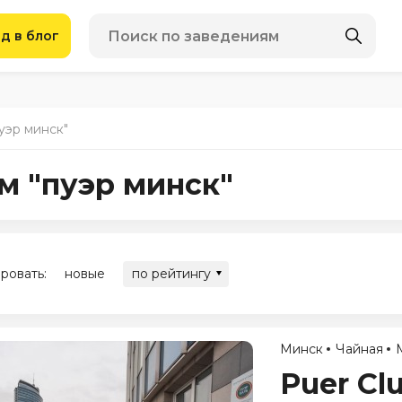
д в блог
уэр минск"
м "пуэр минск"
ровать:
новые
по рейтингу
Минск
Чайная
Puer Cl