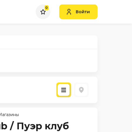
0
Войти
Магазины
ub / Пуэр клуб