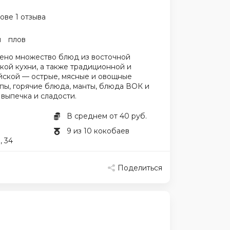
ове 1 отзыва
я
плов
ено множество блюд из восточной
кой кухни, а также традиционной и
йской — острые, мясные и овощные
супы, горячие блюда, манты, блюда ВОК и
 выпечка и сладости.
В среднем от 40 руб.
9 из 10 кокобаев
, 34
Поделиться