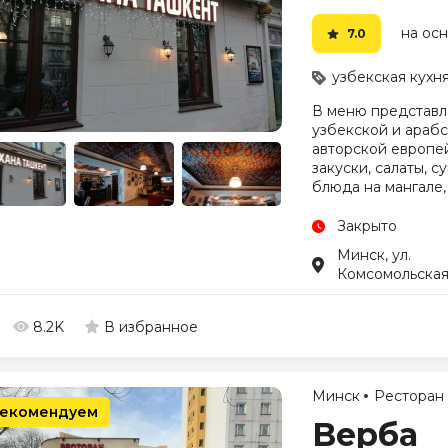
на осн
7.0
узбекская кухн
В меню представл
узбекской и арабс
авторской европе
закуски, салаты, 
блюда на мангале,
Закрыто
Минск, ул.
Комсомольская
8.2K
В избранное
Минск
Ресторан
екомендуем
Верба