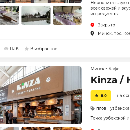
Неополитанскую п
всех свежей и вку
ингредиенты.
Закрыто
Минск, пос. К
11.1K
В избранное
Минск
Кафе
Kinza /
на ос
8.0
плов
узбекска
Точка узбекской и