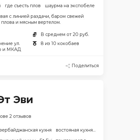
я
где съесть плов
шаурма на экспобеле
вая с линией раздачи, баром свежей
 плова и мясным вертелом.
В среднем от 20 руб.
ение ул.
8 из 10 кокобаев
о и МКАД
Поделиться
 Эт Эви
ове 2 отзывов
зербайджанская кухня
востояная кухня
плов и шашлык
ш