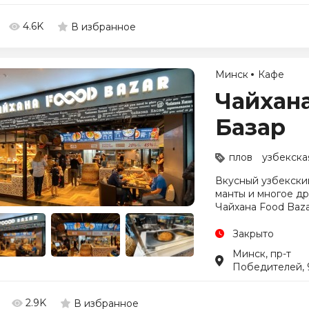
4.6K
В избранное
Минск
Кафе
Чайхана
Базар
плов
узбекска
Вкусный узбекский
манты и многое д
Чайхана Food Baza
Закрыто
Минск, пр-т
Победителей, 
2.9K
В избранное