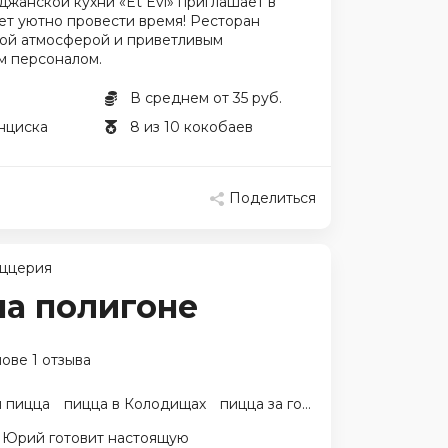
жанской кухни «Et Evi» приглашает в
очет уютно провести время! Ресторан
ной атмосферой и приветливым
 персоналом.
В среднем от 35 руб.
нциска
8 из 10 кокобаев
Поделиться
ццерия
на полигоне
ове 1 отзыва
 пицца
пицца в Колодищах
пицца за городом
пицца на п
 Юрий готовит настоящую