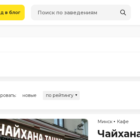
д в блог
ровать:
новые
по рейтингу
Минск
Кафе
Чайхан