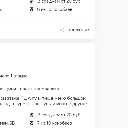
В среднем от 20 руб.
ы
8 из 10 кокобаев
Поделиться
нове 1 отзыва
ая кухня
плов на комаровке
вом этаже ТЦ Антлантик, в меню большой
люд, шаурма, плов, супы и многое другое
В среднем от 20 руб.
ман, 5Б
7 из 10 кокобаев