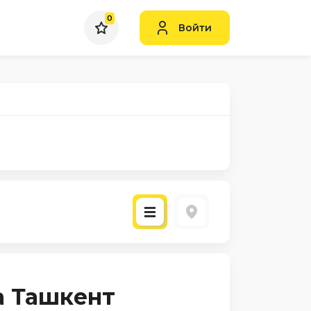
0
Войти
а Ташкент