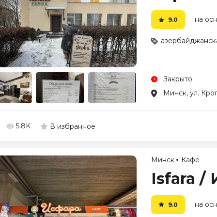
на осн
9.0
азербайджанска
Закрыто
Минск, ул. Кроп
5.8K
В избранное
Минск
Кафе
Isfara /
на осн
9.0