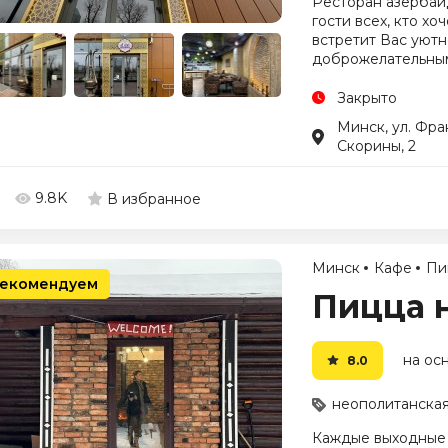
Ресторан азербайд
гости всех, кто х
встретит Вас уют
доброжелательным
Закрыто
Минск, ул. Фра
Скорины, 2
9.8K
В избранное
Минск
Кафе
Пи
екомендуем
Пицца 
на осн
8.0
неополитанская
Каждые выходные