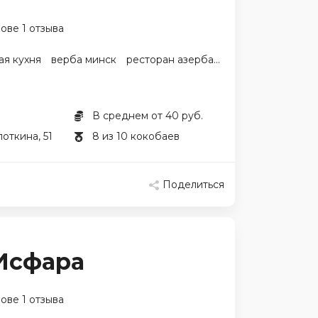
ове 1 отзыва
я кухня
верба минск
ресторан азербайджанской кухни минск
В среднем от 40 руб.
откина, 51
8 из 10 кокобаев
Поделиться
 Исфара
ове 1 отзыва