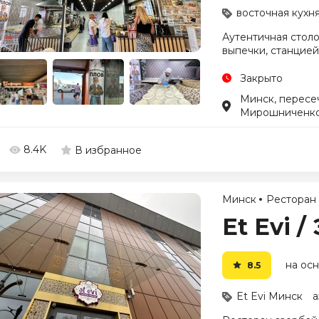
восточная кухн
Аутентичная столо
выпечки, станцией
Закрыто
Минск, пересеч
Мирошниченк
8.4K
В избранное
Минск
Ресторан
Et Evi /
на осн
8.5
Et Evi Минск
а