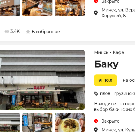
Закрыто
Минск, ул. Вер
Хоружей, 8
3.4K
В избранное
Минск
Кафе
Баку
на ос
10.0
плов
грузинск
Находится на пер
выбор бакинских б
Закрыто
Минск, ул. Куль