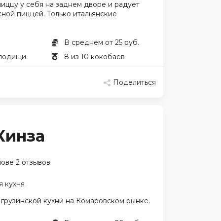
иццу у себя на заднем дворе и радует
сной пиццей. Только итальянские
В среднем от 25 руб.
олодищи
8 из 10 кокобаев
Поделиться
 Кинза
нове 2 отзывов
я кухня
 грузинской кухни на Комаровском рынке.