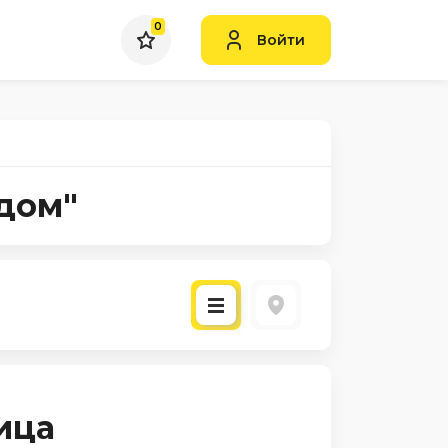
0
Войти
удом"
а
ица