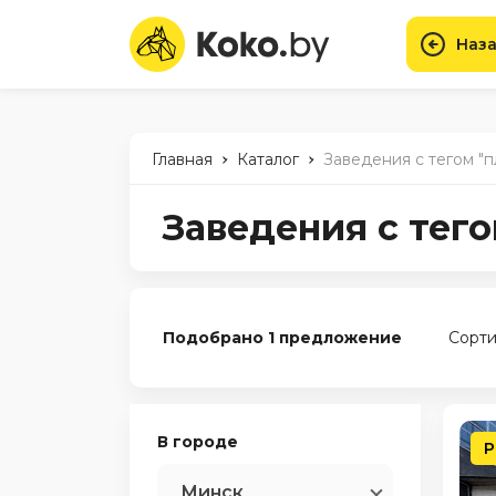
Наза
-
-
Главная
Каталог
Заведения с тегом "
Заведения с тег
Подобрано 1 предложение
Сорти
В городе
Р
Минск