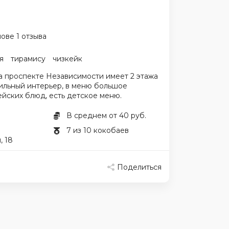
ове 1 отзыва
я
тирамису
чизкейк
а проспекте Независимости имеет 2 этажа
ильный интерьер, в меню большое
йских блюд, есть детское меню.
В среднем от 40 руб.
7 из 10 кокобаев
, 18
Поделиться