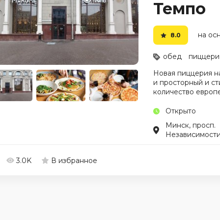
Темпо
на осн
8.0
обед
пиццери
Новая пиццерия н
и просторный и ст
количество европе
Открыто
Минск, просп.
Независимости
3.0K
В избранное