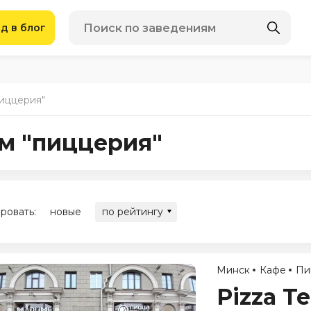
д в блог
пиццерия"
ом "пиццерия"
ровать:
новые
по рейтингу
Минск
Кафе
Пи
Pizza T