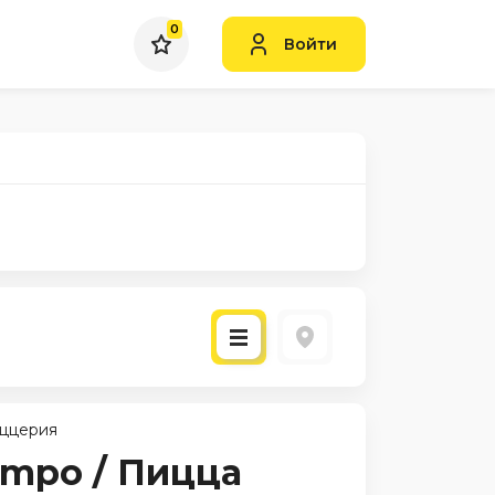
0
Войти
ццерия
empo / Пицца