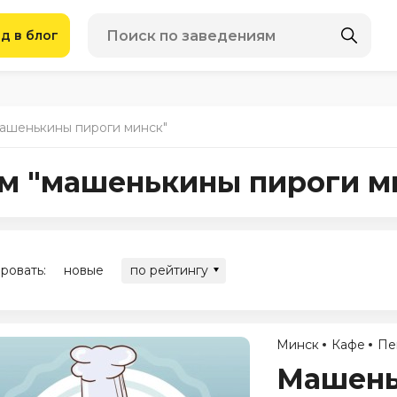
д в блог
машенькины пироги минск"
ом "машенькины пироги м
ровать:
новые
по рейтингу
Минск
Кафе
Пе
Машень