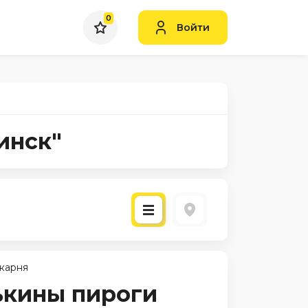
0
Войти
инск"
карня
кины пироги