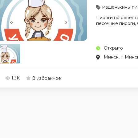
машенькины пи
Пироги по рецепта
песочные пироги, 
Открыто
Минск, г. Минс
1.3K
В избранное