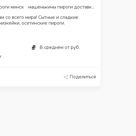
роги минск
машенькины пироги доставка
м со всего мира! Сытные и сладкие
чизкейки, осетинские пироги.
В среднем от руб.
к
Поделиться