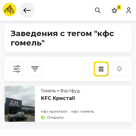
0
Заведения с тегом "кфс
гомель"
Новые
Гомель
Фастфуд
По рейтингу
KFC Кристall
кфс кристалл
кфс гомель
Открыто