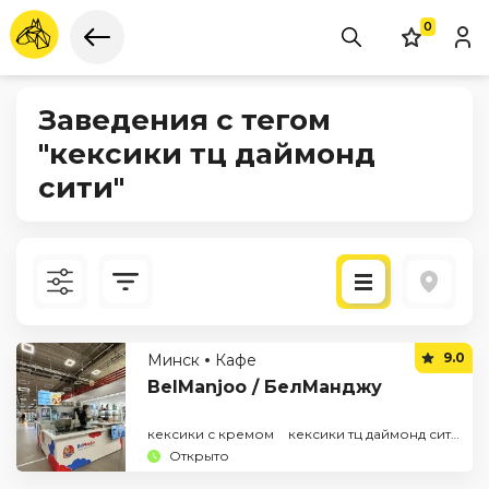
0
Заведения с тегом
"кексики тц даймонд
сити"
Новые
9.0
Минск
Кафе
По рейтингу
BelManjoo / БелМанджу
кексики с кремом
кексики тц даймонд сити
Открыто