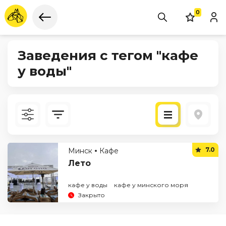
0
Заведения с тегом "кафе
у воды"
Новые
7.0
Минск
Кафе
По рейтингу
Лето
кафе у воды
кафе у минского моря
Закрыто