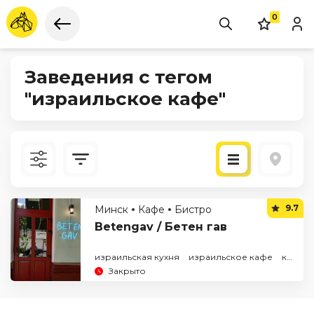
0
Заведения с тегом
"израильское кафе"
Новые
9.7
Минск
Кафе
Бистро
По рейтингу
Betengav / Бетен гав
израильская кухня
израильское кафе
кошерная еда
Закрыто