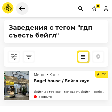
0
Заведения с тегом "гдп
съесть бейгл"
Новые
7.0
Минск
Кафе
По рейтингу
Bagel house / Бейгл хаус
бейглы в минске
гдп съесть бейгл
ребра
Закрыто