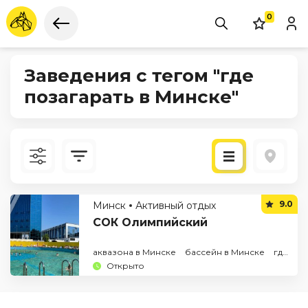
0
Заведения с тегом "где
позагарать в Минске"
Новые
9.0
Минск
Активный отдых
По рейтингу
СОК Олимпийский
аквазона в Минске
бассейн в Минске
где позагарать в Минске
Открыто