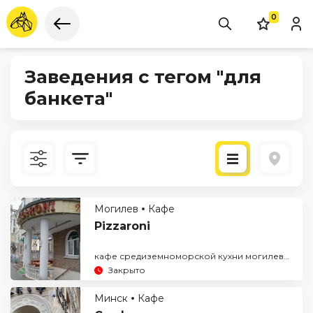
0
Заведения с тегом "для
банкета"
Новые
Могилев
Кафе
По рейтингу
Pizzaroni
кафе средиземноморской кухни могилев
для 
Закрыто
Минск
Кафе