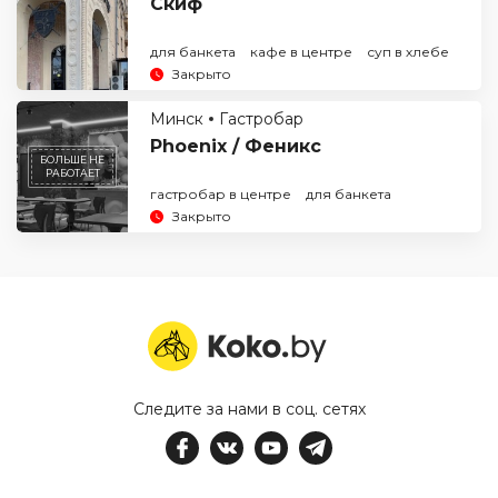
Скиф
для банкета
кафе в центре
суп в хлебе
Закрыто
Минск
Гастробар
Phoenix / Феникс
БОЛЬШЕ НЕ
РАБОТАЕТ
гастробар в центре
для банкета
Закрыто
Следите за нами в соц. сетях