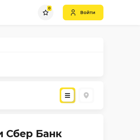
0
Войти
и Сбер Банк