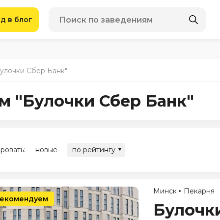
д в блог
Булочки Сбер Банк"
м "Булочки Сбер Банк"
ровать:
новые
по рейтингу
Минск
Пекарня
екомендуем
Булочк