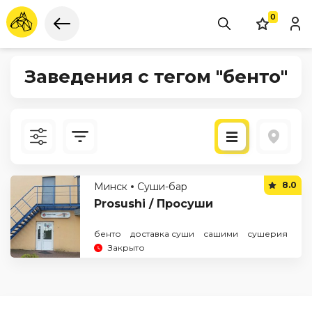
0
Заведения с тегом "бенто"
Новые
8.0
Минск
Суши-бар
По рейтингу
Prosushi / Просуши
бенто
доставка суши
сашими
сушерия
Закрыто