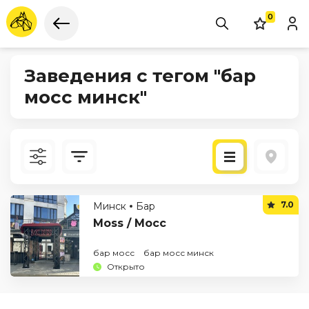
0
Заведения с тегом "бар
мосс минск"
Новые
7.0
Минск
Бар
По рейтингу
Moss / Мосс
бар мосс
бар мосс минск
Открыто