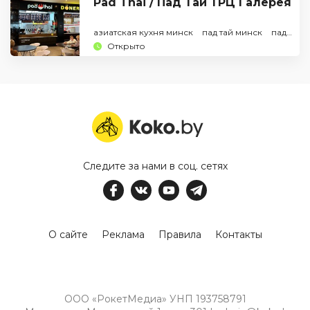
Pad Thai / Пад Тай ТРЦ Галерея
азиатская кухня минск
пад тай минск
пад тай том ям
Открыто
Следите за нами в соц. сетях
О сайте
Реклама
Правила
Контакты
ООО «РокетМедиа» УНП 193758791