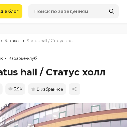
д в блог
-
-
Каталог
Status hall / Статус холл
к
Караоке-клуб
atus hall / Статус холл
3.9K
В избранное