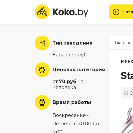
Наза
Тип заведения
Главная
Караоке-клуб
Минс
Ценовая категория
St
от
70 руб
на
человека
0
Время работы
Воскресенье -
Четверг с 20:00 до
5:00