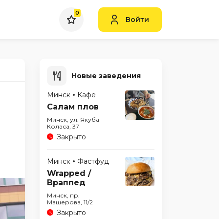
0
Войти
Новые заведения
Минск
Кафе
Салам плов
Минск, ул. Якуба
Коласа, 37
Закрыто
Минск
Фастфуд
Wrapped /
Враппед
Минск, пр.
Машерова, 11/2
Закрыто