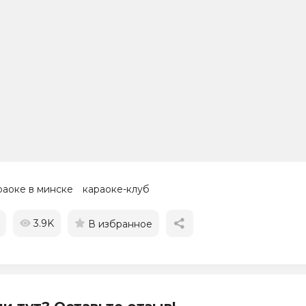
раоке в минске
караоке-клуб
3.9K
В избранное