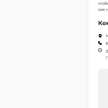
чтоб
как 
Ко
М
+
В
П