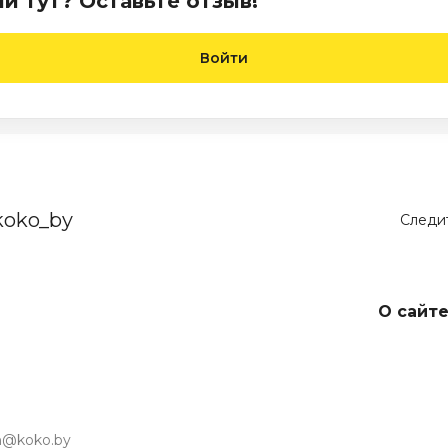
и тут? Оставьте отзыв!
Войти
koko_by
Следит
О сайт
in@koko.by