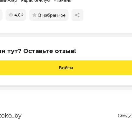
льян-бар
караоке-клуб
чизкейк
4.6K
В избранное
и тут? Оставьте отзыв!
Войти
koko_by
Следит