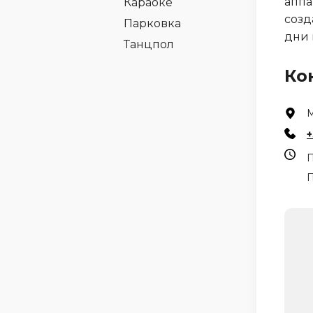
аппа
Караоке
созд
Парковка
дни 
Танцпол
Ко
М
+
П
П