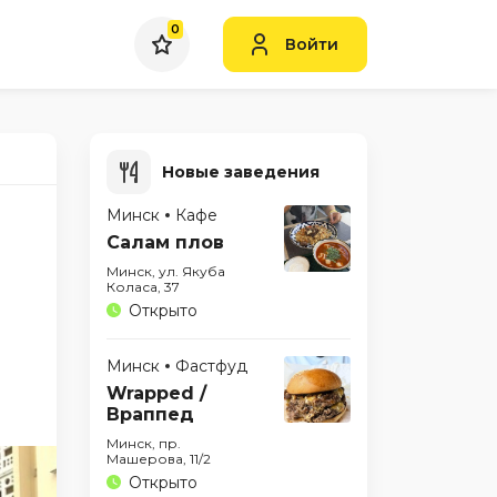
0
Войти
Новые заведения
Минск
Кафе
Салам плов
Минск, ул. Якуба
Коласа, 37
Открыто
Минск
Фастфуд
Wrapped /
Враппед
Минск, пр.
Машерова, 11/2
Открыто