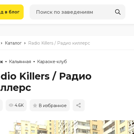
д в блог
-
-
Каталог
Radio Killers / Радио киллерс
к
Кальянная
Караоке-клуб
dio Killers / Радио
иллерс
4.6K
В избранное