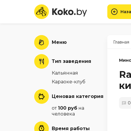
Наза
Меню
Главная
Минс
Тип заведения
Ra
Кальянная
Караоке-клуб
к
Ценовая категория
0
от
100 руб
на
человека
Время работы