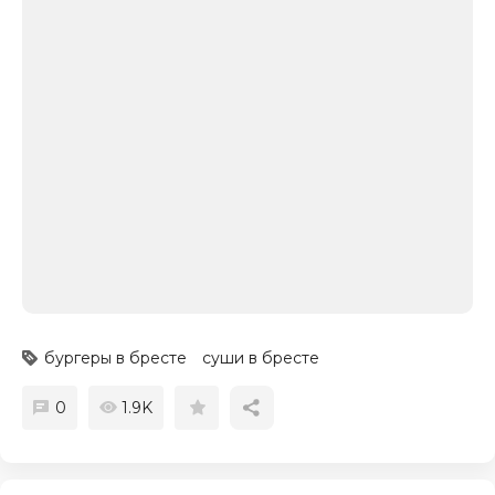
бургеры в бресте
суши в бресте
0
1.9K