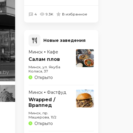
4
9.3K
В избранное
БОЛЬШЕ НЕ РАБОТАЕТ
Новые заведения
Минск
Кафе
Салам плов
Минск, ул. Якуба
Коласа, 37
Открыто
Минск
Фастфуд
Wrapped /
Враппед
Минск, пр.
Машерова, 11/2
Открыто