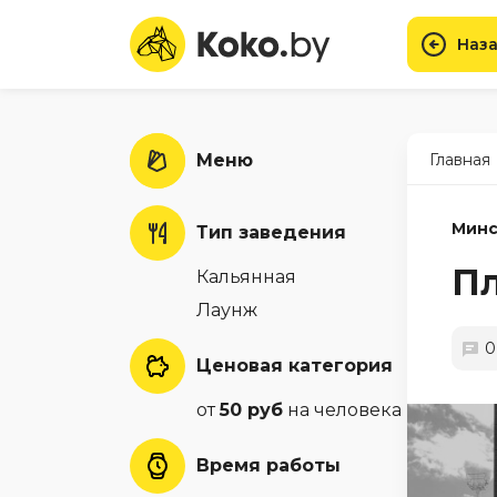
Наза
Меню
Главная
Минс
Тип заведения
Пл
Кальянная
Лаунж
0
Ценовая категория
от
50 руб
на человека
Время работы