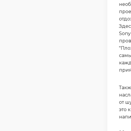
необ
прое
отдо
Здес
Sony
пров
"Пло
самы
кажд
прия
Такж
насл
от ш
это 
напи