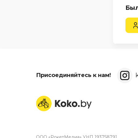
Был
Присоединяйтесь к нам!
ООО «РокетМедиа» УНП 193758791