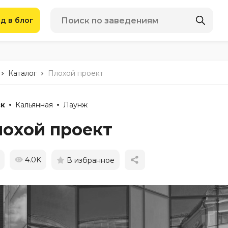
д в блог
-
-
Каталог
Плохой проект
к
Кальянная
Лаунж
охой проект
4.0K
В избранное