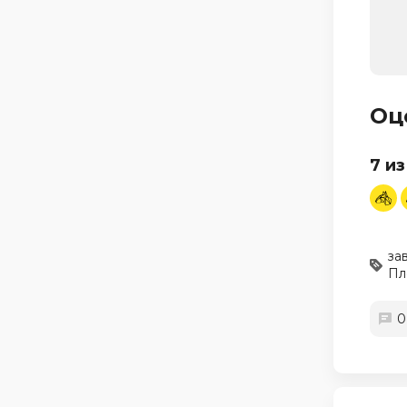
Оц
7 из
за
Пл
0