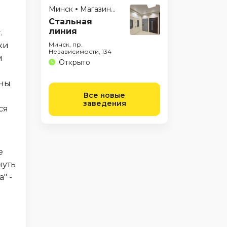
Минск
Магазины
Стальная
линия
.
ки
Минск, пр.
Независимости, 134
м
Открыто
ены
Все новые
заведения
ся
е
нуть
" -