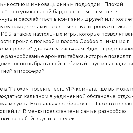
ычностью и инновационным подходом. "Плохой
кт" - это уникальный бар, в котором вы можете
хнуть и расслабиться в компании друзей или коллег
ь вы найдете самые современные игровые пристав
 PS 5, а также настольные игры, которые позволят ва
ести время с пользой и весело Особое внимание в
хом проекте" уделяется кальянам. Здесь представл
е разнообразные ароматы табака, которые позволят
ому гостю выбрать свой любимый вкус и насладить
тной атмосферой.
е в "Плохом проекте" есть VIP-комната, где вы может
аждаться кальяном в уединенной обстановке, отдох
ума и суеты. Но главная особенность "Плохого проекта
коктейли. В меню представлены самые разнообраз
тки на любой вкус и кошелек.