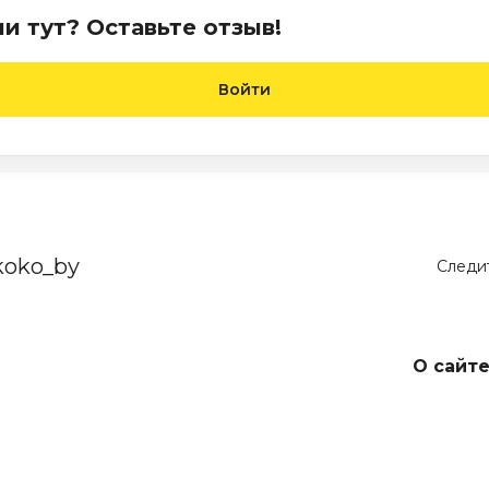
и тут? Оставьте отзыв!
Войти
koko_by
Следит
О сайт