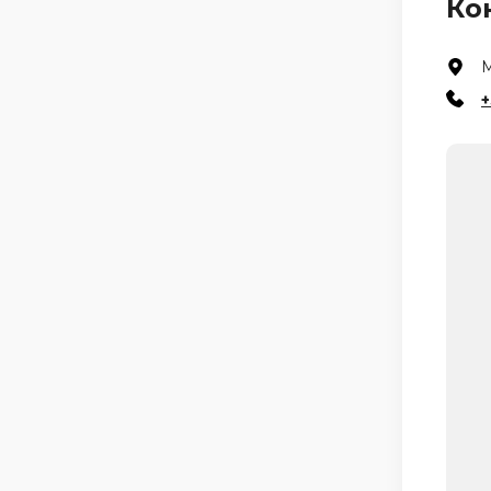
Ко
М
+