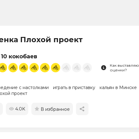
енка Плохой проект
 10 кокобаев
Как выставляю
оценки?
ведение с настолками
играть в приставку
кальян в Минске
охой проект
4.0K
В избранное