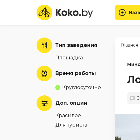
Наза
Тип заведения
Главная
Площадка
Минс
Время работы
Л
Круглосуточно
0
Доп. опции
Красивое
Для туриста