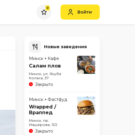
0
Войти
Новые заведения
Минск
Кафе
Салам плов
Минск, ул. Якуба
Коласа, 37
Закрыто
Минск
Фастфуд
Wrapped /
Враппед
Минск, пр.
Машерова, 11/2
Закрыто