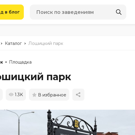
д в блог
-
-
Каталог
Лошицкий парк
к
Площадка
ошицкий парк
1.3K
В избранное