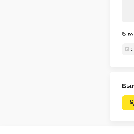
ло
0
Был