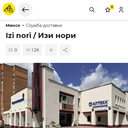
0
Минск
Служба доставки
Izi nori / Изи нори
0
1.2K