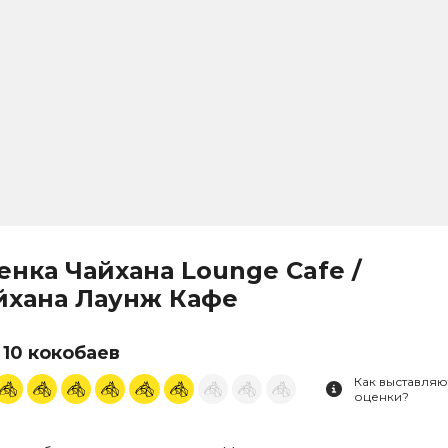
енка Чайхана Lounge Cafe /
йхана Лаунж Кафе
 10 кокобаев
Как выставляю
оценки?