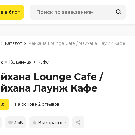
д в блог
-
-
Каталог
Чайхана Lounge Cafe / Чайхана Лаунж Кафе
к
Кальянная
Кафе
йхана Lounge Cafe /
йхана Лаунж Кафе
на основе 2 отзывов
4.0
3.6K
В избранное