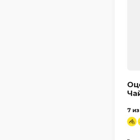
Оц
Ча
7 из