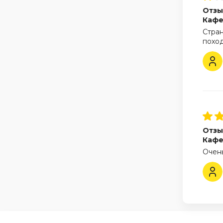
Отзы
Каф
Стран
поход
Отзы
Каф
Очень