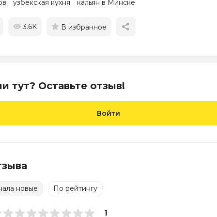
ов
узбекская кухня
кальян в Минске
3.6K
В избранное
и тут? Оставьте отзыв!
Войти
тзыва
чала новые
По рейтингу
1