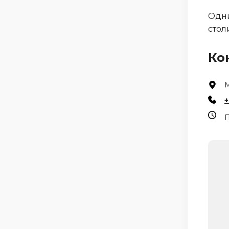
Одни
стол
Ко
М
+
П