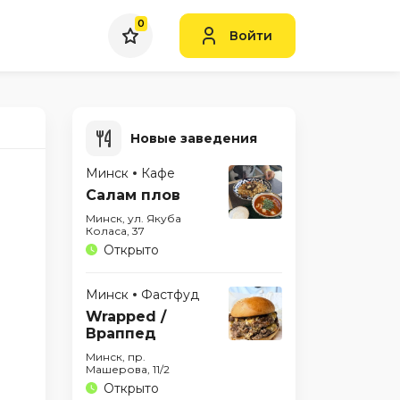
0
Войти
Новые заведения
Минск
Кафе
Салам плов
Минск, ул. Якуба
Коласа, 37
Открыто
Минск
Фастфуд
Wrapped /
Враппед
Минск, пр.
Машерова, 11/2
Открыто