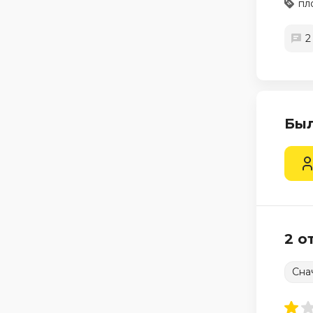
пл
2
Был
2 о
Сна