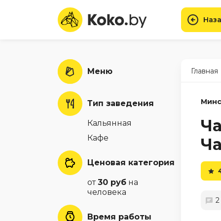
Наза
Меню
Главная
Минс
Тип заведения
Ча
Кальянная
Кафе
Ча
Ценовая категория
от
30 руб
на
человека
2
Время работы