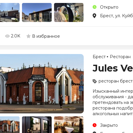
Открыто
Брест, ул. Куй
2.0K
В избранное
Брест
Ресторан
Jules V
ресторан брест
Изысканный интерь
обслуживания - д
претендовать на з
ресторана подобр
алкогольных напит
Закрыто