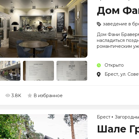
Дом Фа
заведение в бр
Дом Фани Браверм
насладиться позд
романтическим у
Открыто
Брест, ул. Сове
3.8K
В избранное
Брест
Загородны
Шале Г