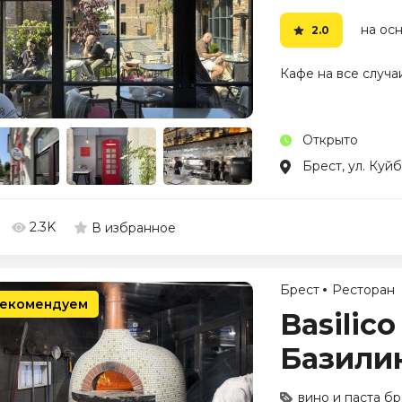
на осн
2.0
Кафе на все случа
Открыто
Брест, ул. Куй
2.3K
В избранное
Брест
Ресторан
екомендуем
Basilico 
Базили
вино и паста бр