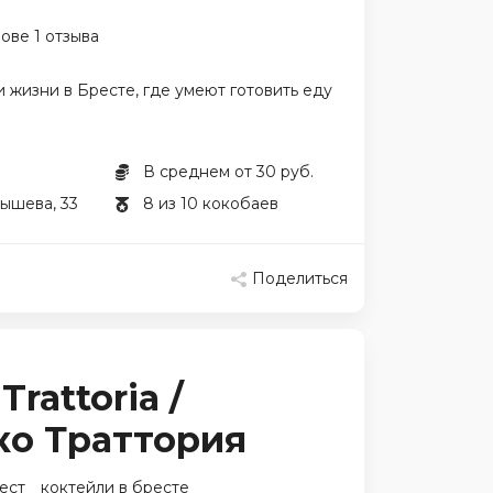
ове 1 отзыва
и жизни в Бресте, где умеют готовить еду
В среднем от 30 руб.
бышева, 33
8 из 10 кокобаев
Поделиться
Trattoria /
ко Траттория
ест
коктейли в бресте