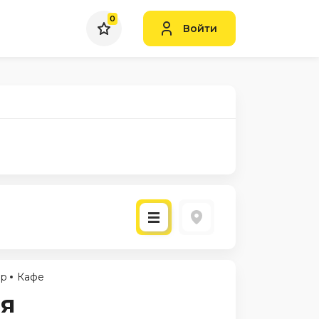
0
Войти
ар
Кафе
я