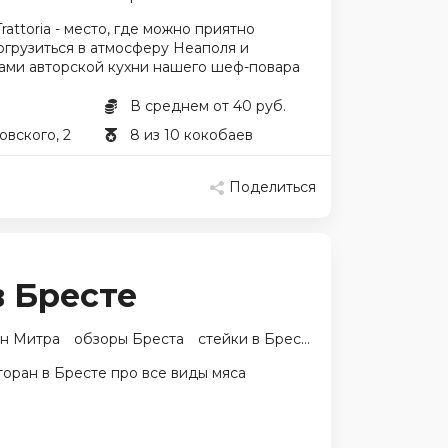
Trattoria - место, где можно приятно
огрузиться в атмосферу Неаполя и
ами авторской кухни нашего шеф-повара
В среднем от 40 руб.
овского, 2
8 из 10 кокобаев
Поделиться
 Бресте
ан Митра
обзоры Бреста
стейки в Бресте
оран в Бресте про все виды мяса