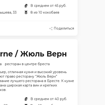
В среднем от 45 руб.
бышева, 33
8 из 10 кокобаев
Поделиться
erne / Жюль Верн
а
ресторан в центре бреста
ер, отличная кухня и высокий уровень
ают право ресторану “Жюль Верн”
вание лучшего ресторана в Бресте. К кухне
ана широкая карта вин и крепких
ков.
В среднем от 40 руб.