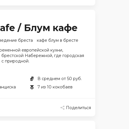
afe / Блум кафе
ведение бреста
кафе блум в бресте
ременной европейской кухни,
 брестской Набережной, где городская
 с природной.
В среднем от 50 руб.
анциска
7 из 10 кокобаев
Поделиться