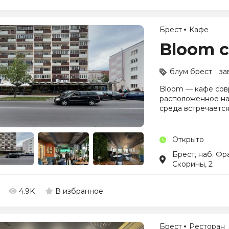
Брест
Кафе
Bloom c
блум брест
за
Bloom — кафе сов
расположенное на
среда встречается
Открыто
Брест, наб. Фр
Скорины, 2
4.9K
В избранное
Брест
Ресторан