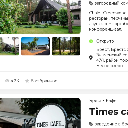
загородный ком
Chalet Greenwood 
ресторан, песчаны
лаунж, комфортаб
конференц–зал.
Открыто
Брест, Брестск
Знаменский се
47/1, район пос
Белое озеро
4.2K
В избранное
Брест
Кафе
Times c
заведение в бр