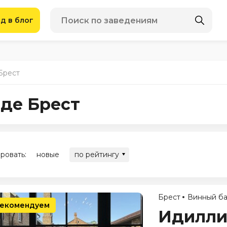
д в блог
Брест
оде Брест
ровать:
новые
по рейтингу
Брест
Винный б
екомендуем
Идилли