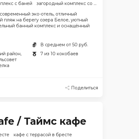
плекс с баней
загородный комплекс со спа
cовременный эко-отель, отличный
й пляж на берегу озера Белое, уютный
ельный банный комплекс и оснащённый
В среднем от 50 руб.
ий район,
7 из 10 кокобаев
льсовет
елка
Поделиться
afe / Таймс кафе
есте
кафе с террасой в бресте