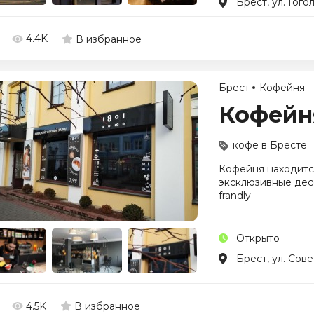
Брест, ул. Гогол
4.4K
В избранное
Брест
Кофейня
Кофейня
кофе в Бресте
Кофейня находится
эксклюзивные десе
frandly
Открыто
Брест, ул. Сове
4.5K
В избранное