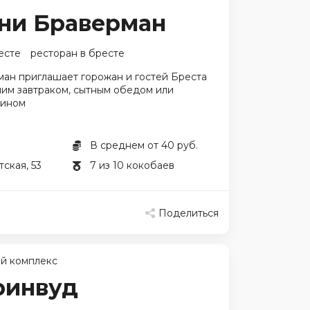
ни Браверман
есте
ресторан в бресте
ан приглашает горожан и гостей Бреста
ним завтраком, сытным обедом или
жином
В среднем от 40 руб.
тская, 53
7 из 10 кокобаев
Поделиться
й комплекс
ринвуд