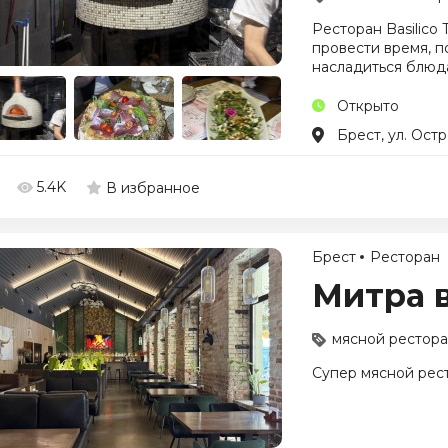
Ресторан Basilico 
провести время, п
насладиться блюд
Открыто
Брест, ул. Остр
5.4K
В избранное
Брест
Ресторан
Митра в
мясной рестор
Супер мясной рест