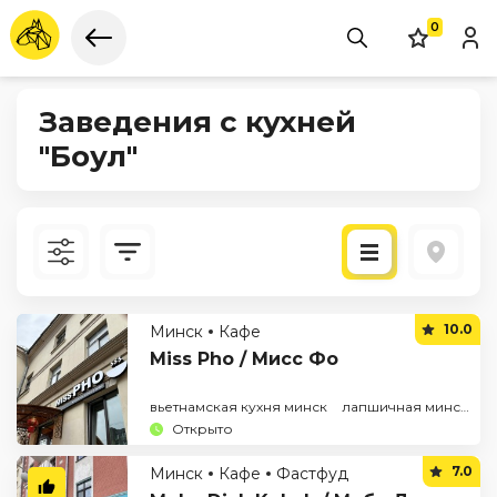
0
Заведения с кухней
"Боул"
Новые
10.0
Минск
Кафе
По рейтингу
Miss Pho / Мисс Фо
вьетнамская кухня минск
лапшичная минск
ф
Открыто
7.0
Минск
Кафе
Фастфуд