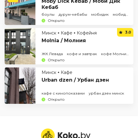
Moby Dick Kebab / Моби Дик
Кебаб
боулы
дурум-кебабы
мобидик
мобидик дурум
Открыто
3.0
Минск
Кафе
Кофейня
Molnia / Молния
ЖК Левада
кофе и завтрак
кофе Молния
ко
Открыто
Минск
Кафе
Urban dzen / Урбан дзен
кафе с кинопоказами
урбан дзен минск
Открыто