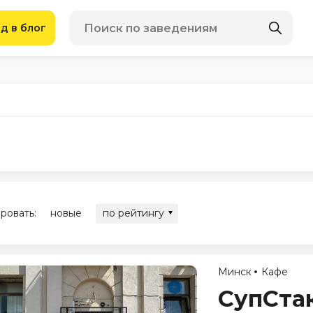
д в блог
ровать:
новые
по рейтингу
Минск
Кафе
СупСта