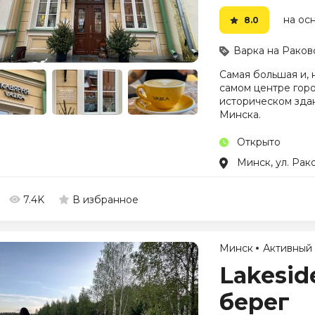
на осн
8.0
Варка на Раков
Самая большая и, 
самом центре горо
историческом здан
Минска.
Открыто
Минск, ул. Рако
7.4K
В избранное
Минск
Активный
Lakesid
берег