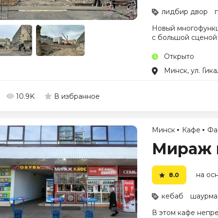
лидбир двор
Новый многофункц
с большой сценой 
Открыто
Минск, ул. Гика
10.9K
В избранное
Минск
Кафе
Фа
Мираж 
на осн
8.0
кебаб
шаурма
В этом кафе непр