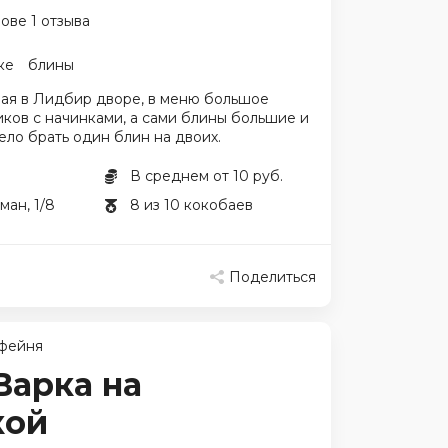
ове 1 отзыва
ке
блины
ая в Лидбир дворе, в меню большое
ков с начинками, а сами блины большие и
ло брать один блин на двоих.
В среднем от 10 руб.
ман, 1/8
8 из 10 кокобаев
Поделиться
фейня
 Варка на
кой