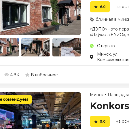
на осн
6.0
блинная в минс
«ДЭПО» - это перв
«Лаўка», «ENZO», «L
Открыто
Минск, ул.
Комсомольская,
4.8K
В избранное
Минск
Площадк
екомендуем
Konkors
на осн
9.0