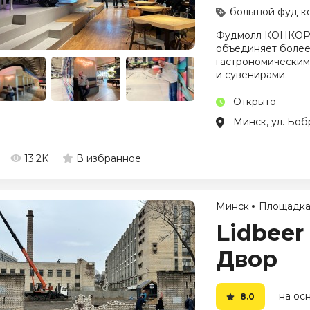
большой фуд-к
Фудмолл КОНКОРС 
объединяет более
гастрономическим
и сувенирами.
Открыто
Минск, ул. Боб
13.2K
В избранное
Минск
Площадк
Lidbeer
Двор
на осн
8.0