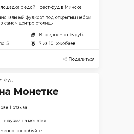
площадка с едой
фаст-фуд в Минске
иональный фудкорт под открытым небом
в самом центре столицы.
В среднем от 15 руб.
ло, 5
7 из 10 кокобаев
Поделиться
стфуд
на Монетке
ове 1 отзыва
шаурма на монетке
еменно попробуйте