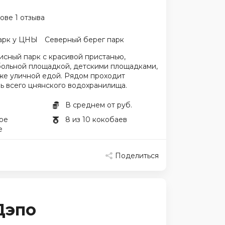
ове 1 отзыва
арк у ЦНЫ
Северный берег парк
исный парк с красивой пристанью,
больной площадкой, детскими площадками,
же уличной едой. Рядом проходит
ь всего цнянского водохранилища.
В среднем от руб.
ое
8 из 10 кокобаев
е
Поделиться
Дэпо