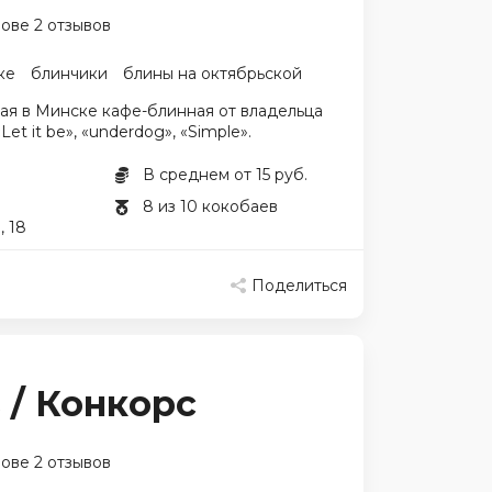
ове 2 отзывов
ке
блинчики
блины на октябрьской
ая в Минске кафе-блинная от владельца
et it be», «underdog», «Simple».
В среднем от 15 руб.
8 из 10 кокобаев
 18
Поделиться
а
 / Конкорс
ове 2 отзывов