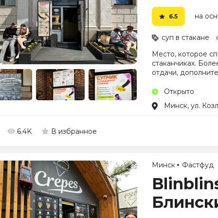
на осн
6.5
суп в стакане
Место, которое сп
стаканчиках. Боле
отдачи, дополните
Открыто
Минск, ул. Козл
6.4K
В избранное
Минск
Фастфуд
Blinblin
Блинск