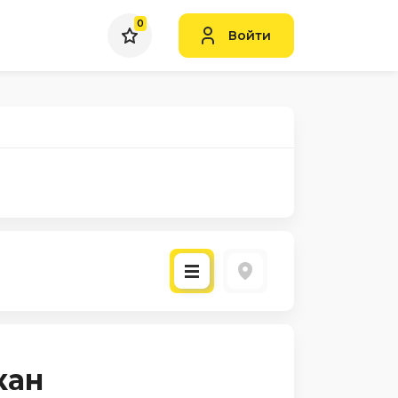
0
Войти
кан