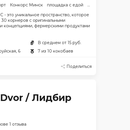
орт
Конкорс Минск
площадка с едой
стрит-фуд в Минске
- это уникальное пространство, которое
 30 корнеров с оригинальными
и концепциями, фермерскими продуктами
В среднем от 15 руб.
руйская, 6
7 из 10 кокобаев
Поделиться
а
 Dvor / Лидбир
ове 1 отзыва