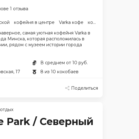
ове 1 отзыва
ской
кофейня в центре
Varka кофе
кофе Варка
наверное, самая уютная кофейня Varka в
да Минска, которая расположилась в
ии, рядом с музеем истории города
В среднем от 10 руб.
вская, 17
8 из 10 кокобаев
Поделиться
 отдых
e Park / Северный