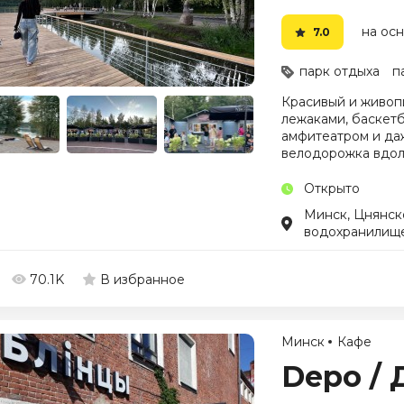
на осн
7.0
парк отдыха
п
Красивый и живоп
лежаками, баскет
амфитеатром и да
велодорожка вдол
Открыто
Минск, Цнянск
водохранилищ
70.1K
В избранное
Минск
Кафе
Depo / 