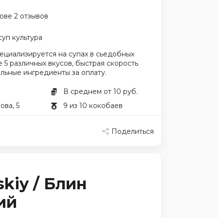
ове 2 отзывов
суп культура
ециализируется на супах в сьедобных
е 5 различных вкусов, быстрая скорость
льные ингредиенты за оплату.
В среднем от 10 руб.
ова, 5
9 из 10 кокобаев
Поделиться
skiy / Блин
ий