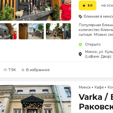
на осн
9.0
блинная в минс
Популярная блинн
количество блинчи
сытные. Можно сме
Открыто
Минск, ул. Куль
(Lidbeer Двор)
7.9K
В избранное
Минск
Кафе
Ко
Varka /
Раковс