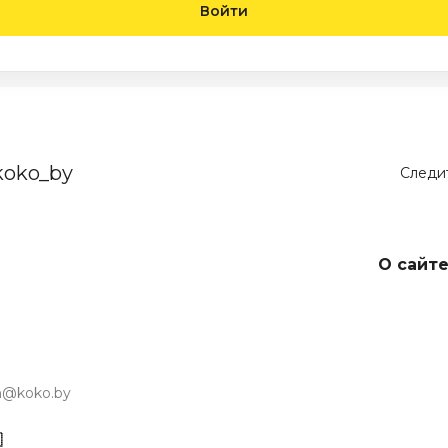
Войти
koko_by
Следит
О сайт
in@koko.by
