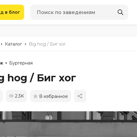
д в блог
-
-
Каталог
Big hog / Биг хог
к
Бургерная
g hog / Биг хог
2.3K
В избранное