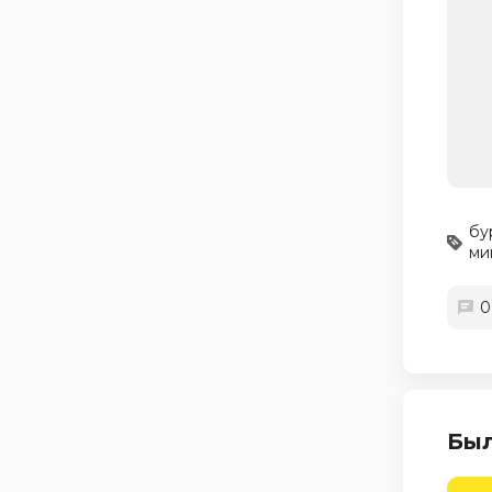
бу
ми
0
Был