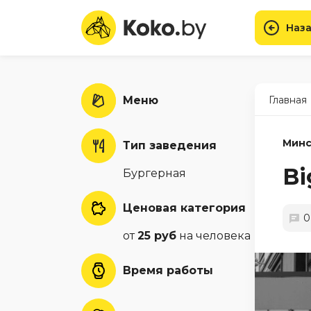
Наза
Меню
Главная
Минс
Тип заведения
Bi
Бургерная
Ценовая категория
0
от
25 руб
на человека
Время работы