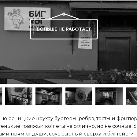
БОЛЬШЕ НЕ РАБОТАЕТ
ню речицкие ноухау бургеры, рёбра, тосты и фритюр
тенькие говяжьи котлеты на отлично, но не сочные, 
ами прям от души, соус сырный сверху и бигтейсти