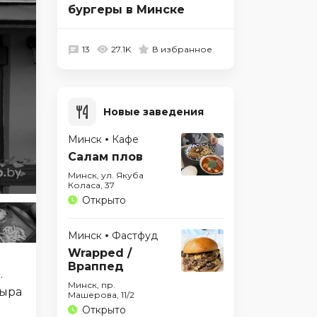
бургеры в Минске
13
27.1K
В избранное
БОЛЬШЕ НЕ РАБОТАЕТ
Новые заведения
Минск
Кафе
Салам плов
Минск, ул. Якуба
Коласа, 37
Открыто
Минск
Фастфуд
Wrapped /
Враппед
.
Минск, пр.
сыра
Машерова, 11/2
Открыто