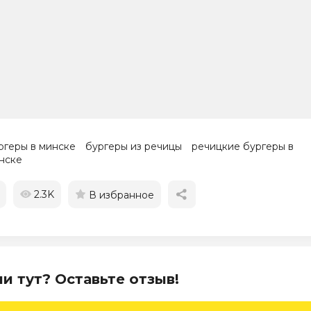
ргеры в минске
бургеры из речицы
речицкие бургеры в
нске
2.3K
В избранное
и тут? Оставьте отзыв!