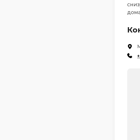
сниз
дома
Ко
М
+