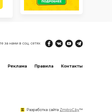
е за нами в соц. сетях
е
Реклама
Правила
Контакты
Разработка сайта
ZmitroC.by
™