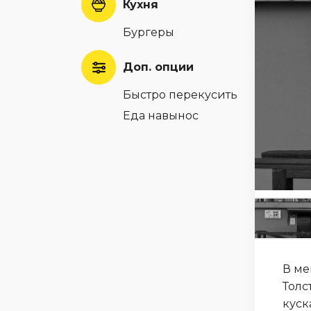
Кухня
Бургеры
Доп. опции
Быстро перекусить
Еда навынос
В ме
Толс
куск