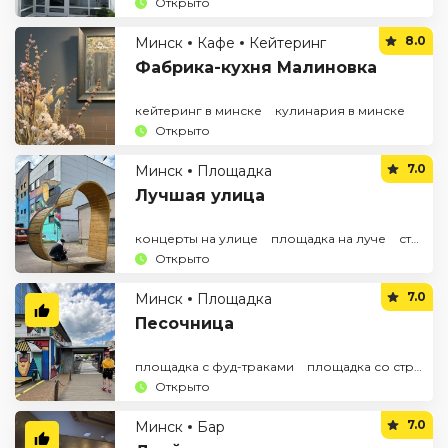
Открыто
8.0
Минск
Кафе
Кейтеринг
Фабрика-кухня Малиновка
кейтеринг в минске
кулинария в минске
Открыто
7.0
Минск
Площадка
Лучшая улица
концерты на улице
площадка на луче
стрит-фуд площадка
Открыто
7.0
Минск
Площадка
Песочница
площадка с фуд-траками
площадка со стрит-фудом
Открыто
7.0
Минск
Бар