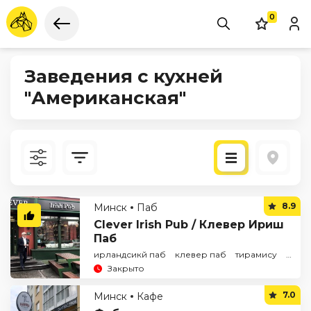
0
Заведения с кухней
"Американская"
Новые
8.9
Минск
Паб
По рейтингу
Clever Irish Pub / Клевер Ириш
Паб
ирландсикй паб
клевер паб
тирамису
чизк
Закрыто
7.0
Минск
Кафе