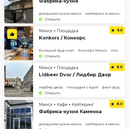
Фабрика-кухня
домашняя кухня минск
кейтеринг в минске
к
Открыто
9.0
Минск
Площадка
Konkors / Конкорс
большой фуд-корт
Конкорс Минск
площадка с едой
Открыто
8.0
Минск
Площадка
Lidbeer Dvor / Лидбир Двор
лидбир двор
площадка с едой
фаст-фуд в Минске
Открыто
8.0
Минск
Кафе
Кейтеринг
Фабрика-кухня Каменка
домашняя кухня минск
кейтеринг в минске
к