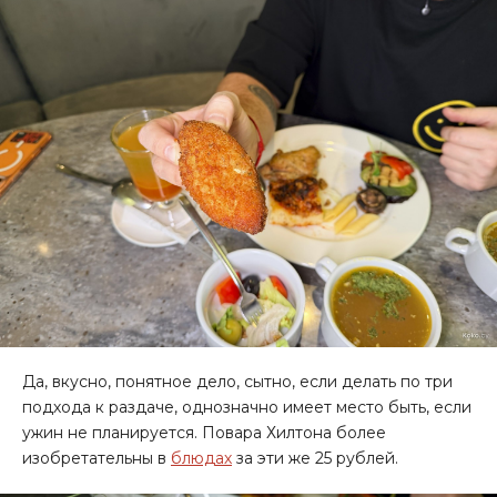
Да, вкусно, понятное дело, сытно, если делать по три
подхода к раздаче, однозначно имеет место быть, если
ужин не планируется. Повара Хилтона более
изобретательны в
блюдах
за эти же 25 рублей.