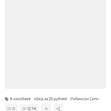
8 кокобаев
обед за 25 рублей
Робинсон Сити
0
12.7K