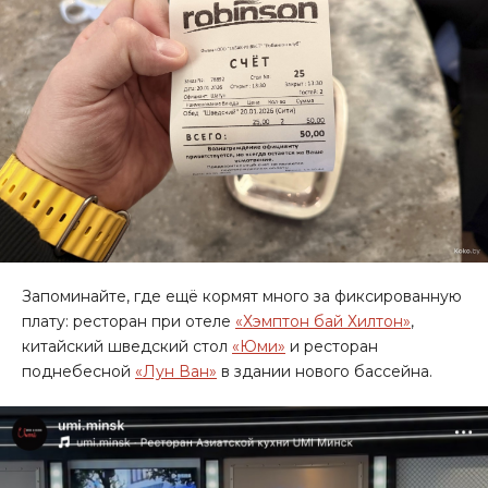
Запоминайте, где ещё кормят много за фиксированную
плату: ресторан при отеле
«Хэмптон бай Хилтон»
,
китайский шведский стол
«Юми»
и ресторан
поднебесной
«Лун Ван»
в здании нового бассейна.